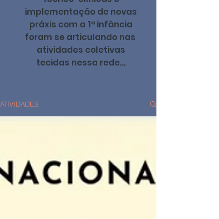
implementação de novas
práxis com a 1ª infância
foram se articulando nas
atividades coletivas
tecidas nessa rede...
ATIVIDADES