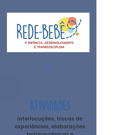
ATIVIDADES
Interlocuções, trocas de
experiências, elaborações
teórico-clínicas e