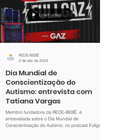
(CRP09) entrevista a Psicóloga, coordenadora da
REDE-BEBÊ NÚCLEO CERRADO, Marcella Haick
Mallard.
Load video
REDE-BEBÊ
2 de abr. de 2024
Dia Mundial de
Conscientização do