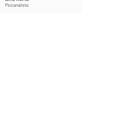
Psicanalista
PARCERIAS LOCAIS:
REDE
BEBÊ
-
Contate um núcleo local
REDE-BEBÊ