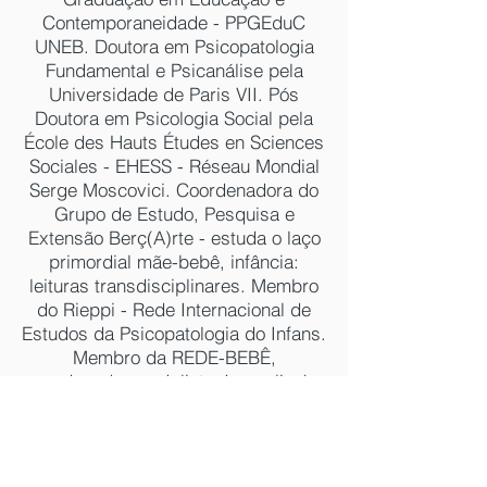
Contemporaneidade - PPGEduC
UNEB. Doutora em Psicopatologia
Fundamental e Psicanálise pela
Universidade de Paris VII. Pós
Doutora em Psicologia Social pela
École des Hauts Études en Sciences
Sociales - EHESS - Réseau Mondial
Serge Moscovici. Coordenadora do
Grupo de Estudo, Pesquisa e
Extensão Berç(A)rte - estuda o laço
primordial mãe-bebê, infância:
leituras transdisciplinares. Membro
do Rieppi - Rede Internacional de
Estudos da Psicopatologia do Infans.
Membro da REDE-BEBÊ,
coordenada por Julieta Jerusalinsky
- núcleo Salvador e Paris.
​CONTATO:
redebebeprimeirainfancia@g