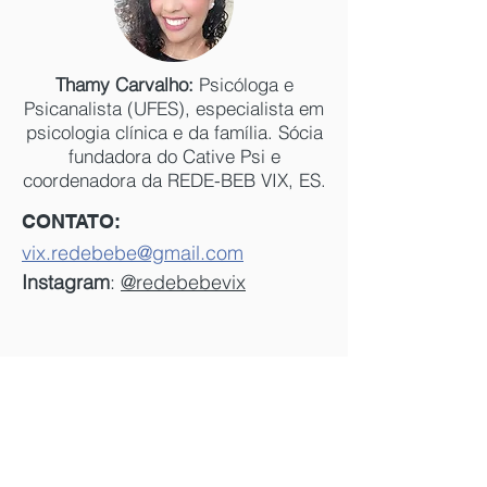
Thamy Carvalho:
Psicóloga e
Psicanalista (UFES), especialista em
psicologia clínica e da família. Sócia
fundadora do Cative Psi e
coordenadora da REDE-BEB VIX, ES.
​CONTATO:
vix.redebebe@gmail.com
Instagram
:
@redebebevix
REDE
BEBÊ
-
Contate um núcleo local
REDE-BEBÊ