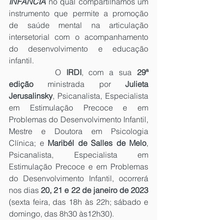
INFÂNCIA 
no qual compartilhamos um 
instrumento que permite a promoção 
de saúde mental na articulação 
intersetorial com o acompanhamento 
do desenvolvimento e educação 
infantil.
		O 
IRDI
,
com a sua 
29ª 
edição
 ministrada por 
Julieta 
Jerusalinsky
,
Psicanalista, Especialista 
em Estimulação Precoce e em 
Problemas do Desenvolvimento Infantil, 
Mestre e Doutora em Psicologia 
Clínica; e 
Maribél de Salles de Melo
, 
Psicanalista, Especialista em 
Estimulação Precoce e em Problemas 
do Desenvolvimento Infantil, ocorrerá 
nos dias 
20, 21 e 22 de janeiro de 2023 
(sexta feira, das 18h às 22h; sábado e 
domingo, das 8h30 às12h30). 