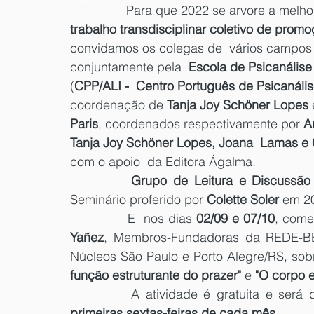
		Para que 2022 se arvore a melhor
trabalho transdisciplinar coletivo de prom
convidamos os colegas de  vários campos 
conjuntamente pela  
Escola de Psicanális
(
CPP/ALI -  Centro Português de Psicanáli
coordenação de
 Tanja Joy Schöner Lopes
 
Paris
, coordenados respectivamente por 
A
Tanja Joy Schöner Lopes, Joana  Lamas e Ch
com o apoio  da Editora Ágalma. 
Grupo de Leitura e Discussão 
Seminário proferido por 
Colette Soler
 em 2
		E  nos dias 
02/09 e 07/10
, come
Yañez
, Membros-Fundadoras da REDE-BE
Núcleos São Paulo e Porto Alegre/RS, sob
função estruturante do prazer" 
e 
"O corpo e
		A atividade é gratuita e se
primeiras sextas-feiras de cada mês. 