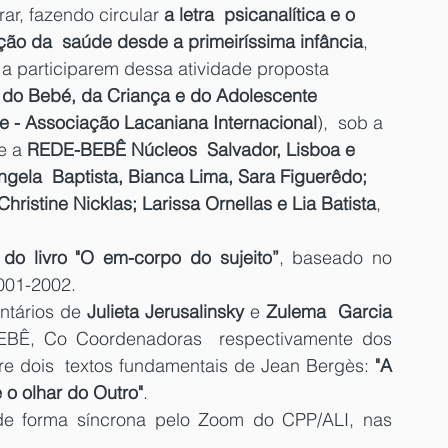
ar, fazendo circular 
a letra  psicanalítica e o 
oção da  saúde desde a primeiríssima infância
, 
a participarem dessa atividade proposta 
e do Bebé, da Criança e do Adolescente
se - Associação Lacaniana Internacional
),  sob a 
e a 
REDE-BEBÊ Núcleos  Salvador, Lisboa e 
ngela  Baptista, Bianca Lima, Sara Figuerêdo; 
ristine Nicklas; Larissa Ornellas e Lia Batista
, 
do livro "O em-corpo do sujeito”
, baseado no 
001-2002.
ntários de 
Julieta Jerusalinsky
 e 
Zulema  Garcia 
BÊ, Co Coordenadoras  respectivamente dos 
re dois  textos fundamentais de Jean Bergès: 
"A 
 o olhar do Outro"
.
rá de forma síncrona pelo Zoom do CPP/ALI, nas