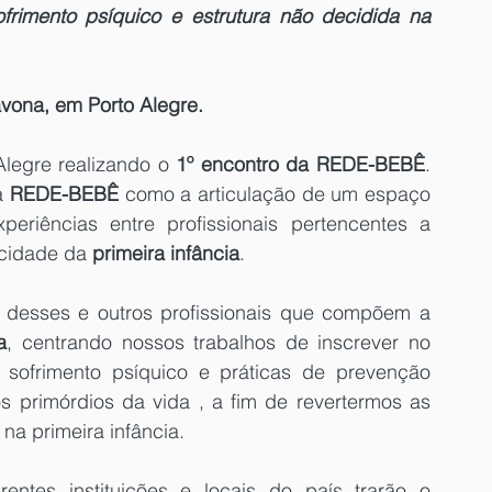
rimento psíquico e estrutura não decidida na 
avona, em Porto Alegre.
legre realizando o 
1º encontro da REDE-BEBÊ
. 
a 
REDE-BEBÊ
 como a articulação de um espaço 
periências entre profissionais pertencentes a 
icidade da 
primeira infância
. 
 está aberta à participação desses e outros profissionais que compõem a 
a
, centrando nossos trabalhos de inscrever no 
sofrimento psíquico e práticas de prevenção 
s primórdios da vida , a fim de revertermos as 
na primeira infância. 
rentes instituições e locais do país trarão o 