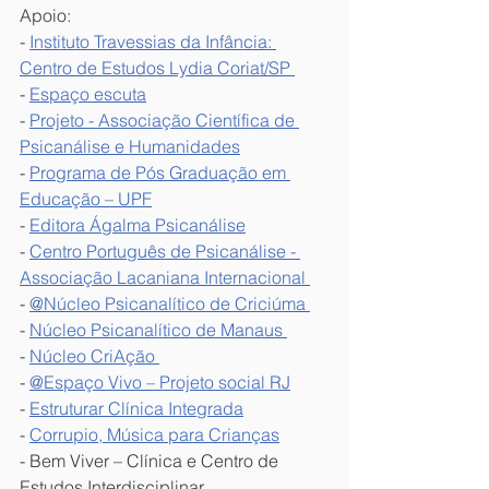
Apoio:
- 
Instituto Travessias da Infância: 
Centro de Estudos Lydia Coriat/SP 
- 
Espaço escuta
- 
Projeto - Associação Científica de 
Psicanálise e Humanidades
- 
Programa de Pós Graduação em 
Educação – UPF
- 
Editora Ágalma Psicanálise
- 
Centro Português de Psicanálise - 
Associação Lacaniana Internacional 
- 
@Núcleo Psicanalítico de Criciúma 
- 
Núcleo Psicanalítico de Manaus 
- 
Núcleo CriAção 
- 
@Espaço Vivo – Projeto social RJ
- 
Estruturar Clínica Integrada
- 
Corrupio, Música para Crianças
- Bem Viver – Clínica e Centro de 
Estudos Interdisciplinar