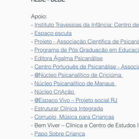
Apoio:
- 
Instituto Travessias da Infância: Centro d
- 
Espaço escuta
- 
Projeto - Associação Científica de Psica
- 
Programa de Pós Graduação em Educaç
- 
Editora Ágalma Psicanálise
- 
Centro Português de Psicanálise - Associ
- 
@Núcleo Psicanalítico de Criciúma 
- 
Núcleo Psicanalítico de Manaus 
- 
Núcleo CriAção 
- 
@Espaço Vivo – Projeto social RJ
- 
Estruturar Clínica Integrada
- 
Corrupio, Música para Crianças
- Bem Viver – Clínica e Centro de Estudos I
- 
Papo Sobre Criança