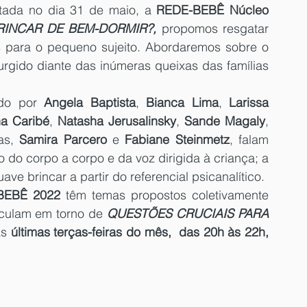
tada no dia 31 de maio, a
 REDE-BEBÊ Núcleo 
INCAR DE BEM-DORMIR?, 
propomos resgatar 
s para o pequeno sujeito. Abordaremos sobre o 
gido diante das inúmeras queixas das famílias 
ado por 
Angela Baptista
, 
Bianca Lima
, 
Larissa 
a Caribé
, 
Natasha Jerusalinsky
, 
Sande Magaly
, 
as, 
Samira Parcero
 e 
Fabiane Steinmetz
, falam 
do corpo a corpo e da voz dirigida à criança; a 
e brincar a partir do referencial psicanalítico.
BEBÊ 2022 
têm temas propostos coletivamente 
iculam em torno de 
QUESTÕES CRUCIAIS PARA 
s 
últimas terças-feiras do mês,  das 20h às 22h, 