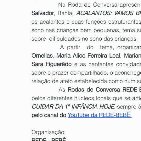
		Na Roda de Conversa apresen
Salvador
, Bahia, 
ACALANTOS: VAMOS BR
os acalantos e suas funções estruturante
sono nas crianças bem pequenas, tema sur
sobre  dificuldades no sono das crianças.
		A partir  do  tema, organiz
Ornellas
, 
Maria Alice Ferreira Leal
, 
Marian
Sara Figuerêdo
 e as cantantes convidad
sobre o prazer compartilhado; o aconchego 
relação de afeto estabelecida como num suav
		As 
Rodas de Conversa REDE-
pelos diferentes núcleos locais que se art
CUIDAR DA 1ª INFÂNCIA HOJE
, sempre à
pelo canal do 
YouTube da REDE-BEBÊ.
Organização:
REDE - BEBÊ 